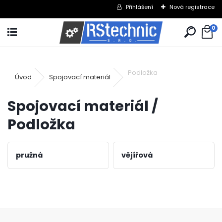
Přihlášení
Nová registrace
0
Podložka
Úvod
Spojovací materiál
Spojovací materiál /
Podložka
pružná
vějířová