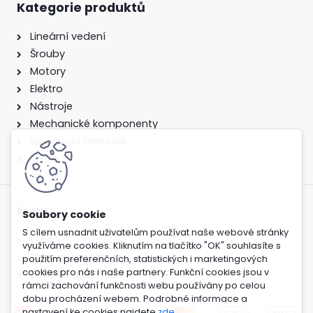
Kategorie produktů
Lineární vedení
Šrouby
Motory
Elektro
Nástroje
Mechanické komponenty
Spojovací materiál
Řezání
Menu
S cílem usnadnit uživatelům používat naše webové stránky
O nás
využíváme cookies. Kliknutím na tlačítko "OK" souhlasíte s
Jak nakupovat
použitím preferenčních, statistických i marketingových
cookies pro nás i naše partnery. Funkční cookies jsou v
Důležité dokumenty
rámci zachování funkčnosti webu používány po celou
dobu procházení webem. Podrobné informace a
nastavení ke cookies najdete
zde
.